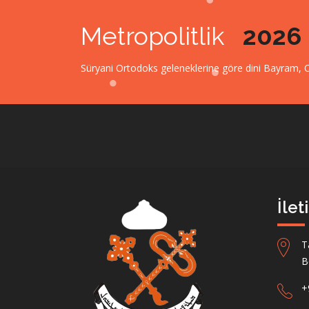
Metropolitlik
202
Süryani Ortodoks geleneklerine göre dini Bayram, Oru
İlet
T
B
+