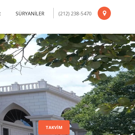
R
SÜRYANİLER
(212) 238-5470
TAKVİM