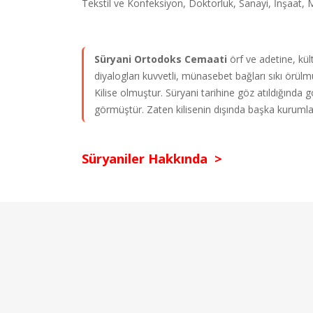
Tekstil ve Konfeksiyon, Doktorluk, Sanayi, İnşaat,
Süryani Ortodoks Cemaati
örf ve adetine, kült
diyalogları kuvvetli, münasebet bağları sıkı örül
Kilise olmuştur. Süryani tarihine göz atıldığında gör
görmüştür. Zaten kilisenin dışında başka kurumla
Süryaniler Hakkında >