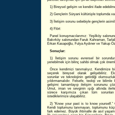
1) Bireysel gelişim ve kendini ifade edebilm
2) Gençlerin Süryani kültürüyle toplumda va
3) İletişim sorunu sebebiyle gençlerin asi
4) Flört
Panel konuşmacılarımız: Yeşilköy salonunda
Bakırköy salonundan Faruk Kahraman, Tarlab
Erkan Kasapoğlu, Fulya Aydıner ve Yakup Ö
Sonuçlar:
1) İletişim sorunu evrensel bir sorundu
yenebilmek için bilinç sahibi olmak çok önemli
Önce kendimizi tanımalıyız. Kendimize bi
seçerek bireysel olarak gelişebiliriz. E
sorunlar ve teknolojinin getirdiği olumsuzluk
yıldırmamalıdır. Felsefe, teoloji ve bilimle 
gelişimi tamamlayıp iletişim sorununu çözeb
Umut, iman ve sevginin ışığı altında ilerle
sürece karşımıza çıkan tüm sorunları
istediklerimize ulaşabiliriz.
2) “Know your past is to know yourself.”
Kendi toplumunu tanımayan, toplumunu küçü
fark edemez. Büyük ihtimalle de asıl yaşam