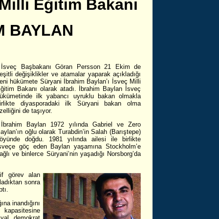
Milli Eğitim Bakanı
M BAYLAN
İsveç Başbakanı Göran Persson 21 Ekim de
eşitli değişiklikler ve atamalar yaparak açıkladığı
eni hükümete Süryani İbrahim Baylan’ı İsveç Milli
ğitim Bakanı olarak atadı. İbrahim Baylan İsveç
ükümetinde ilk yabancı uyruklu bakan olmakla
irlikte diyasporadaki ilk Süryani bakan olma
zelliğini de taşıyor.
İbrahim Baylan 1972 yılında Gabriel ve Zero
aylan’ın oğlu olarak Turabdin’in Salah (Barıştepe)
öyünde doğdu. 1981 yılında ailesi ile birlikte
sveçe göç eden Baylan yaşamına Stockholm’e
ağlı ve binlerce Süryani’nin yaşadığı Norsborg’da
if görev alan
ladıktan sonra
tı.
ğına inandığını
kapasitesine
syal demokrat