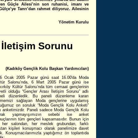
ren Güçle Ailesi’nin son ruhanisi, imanı ve
ülçe’ye Tanrı’dan rahmet diliyoruz. Ailesinin
Yönetim Kurulu
 İletişim Sorunu
(Kadıköy Gençlik Kolu Başkan Yardımcıları)
6 Ocak 2005 Pazar günü saat 16.00'da Moda
ltür Salonu’nda, 6 Mart 2005 Pazar günü ise
kırköy Kültür Salonu’nda tüm cemaat gençlerinin
etli olduğu “Gençler Arası İletişim Sorunu” adlı
neli düzenledik. Bu paneli düzenleme kararı
rmemizi sağlayan Moda gençlerine uygulamış
duğumuz on soruluk “Moda Gençlik Kolu Anketi”
lı anketimizdir. Paneli sadece Moda Gençlik Kolu
arak yapmayışımızın sebebi ise anket
nuçlarının tüm gençleri kapsamasıdır. Bunun için
 her salondan, her meslek grubundan, farklı
ştan kişileri konuşmacı olarak panelimize davet
tik. Konuşmacılarımızla yaptığımız ön toplantıda
ik: