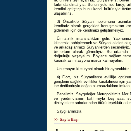
İlk üniversiteyi açan biz Süryanileriz. Böyle
farkında olmalıyız. Bunun yolu ise birey, a
kendini geliştirip bunu kendi kültürüyle özüms
ulaşabiliriz.
3) Öncelikle Süryani toplumunu asimila
kendimiz olarak gerçekleri konuşmaktan kor
gidermek için de kendimizi geliştirmeliyiz.
Ümitsizlik imansızlıktan gelir. Yapmam
kilisemizi sahiplenmek ve Süryani aileleri olu
ve arkadaşlarımızı Süryanilerden seçmeliyiz.
bir ortam olarak görmeliyiz. Bu ortamda d
doğruluğu yaşayalım. Böylece sağlam temell
kurarak asimilasyona maruz kalmayalım.
Unutmayın ki süryani olmak bir ayrıcalıktır.
4) Flört, biz Süryanilerce evliliğe götür
gençlerin sağlıklı evlilikler kurabilmesi için 
ise dedikoduyla doğan olumsuzluklara imkan v
Panelimiz, Saygıdeğer Metropolitimiz Mor 
ve yardımcısının katılımıyla beş saat 
dinleyicilere sabırlarından ötürü teşekkür eder
Saygılarımızla
>> Sayfa Başı