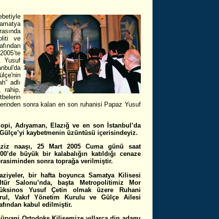
betiyle
amatya
arasında
liti ve
afından
2005’te
. Yusuf
anbul'da
çe'nin
h” adlı
 rahip,
elerin
lerinden sonra kalan en son ruhanisi Papaz Yusuf
ilopi, Adıyaman, Elazığ ve en son İstanbul’da
Gülçe’yi kaybetmenin üzüntüsü içerisindeyiz.
ziz naaşı, 25 Mart 2005 Cuma günü saat
:00’de büyük bir kalabalığın katıldığı cenaze
rasiminden sonra toprağa verilmiştir.
aziyeler, bir hafta boyunca Samatya Kilisesi
ltür Salonu’nda, başta Metropolitimiz Mor
lüksinos Yusuf Çetin olmak üzere Ruhani
rul, Vakıf Yönetim Kurulu ve Gülçe Ailesi
afından kabul edilmiştir.
üryani Ortodoks Kilisemize yıllarca din adamı