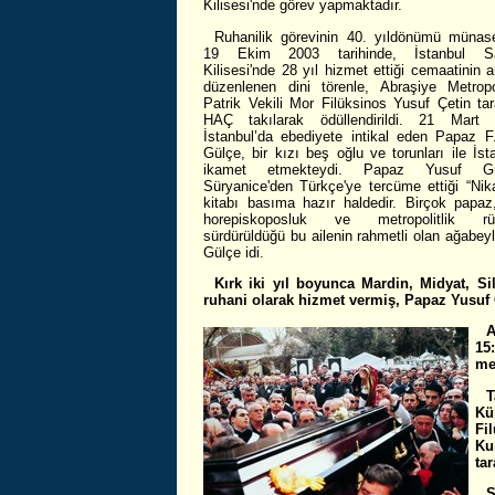
Kilisesi'nde görev yapmaktadır.
Ruhanilik görevinin 40. yıldönümü münase
19 Ekim 2003 tarihinde, İstanbul S
Kilisesi'nde 28 yıl hizmet ettiği cemaatinin 
düzenlenen dini törenle, Abraşiye Metropo
Patrik Vekili Mor Filüksinos Yusuf Çetin tar
HAÇ takılarak ödüllendirildi. 21 Mart 
İstanbul’da ebediyete intikal eden Papaz F
Gülçe, bir kızı beş oğlu ve torunları ile İst
ikamet etmekteydi. Papaz Yusuf Gül
Süryanice'den Türkçe'ye tercüme ettiği “Nika
kitabı basıma hazır haldedir. Birçok papaz,
horepiskoposluk ve metropolitlik rütb
sürdürüldüğü bu ailenin rahmetli olan ağabey
Gülçe idi.
Kırk iki yıl boyunca Mardin, Midyat, S
ruhani olarak hizmet vermiş, Papaz Yusuf 
A
15
me
T
Kü
Fi
Ku
tar
S