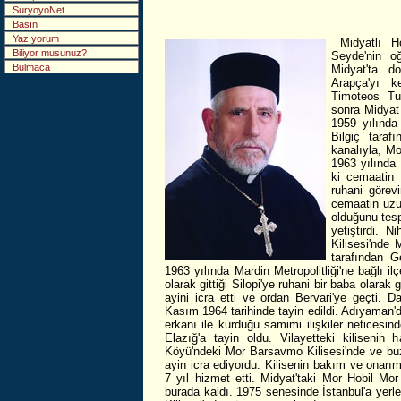
SuryoyoNet
Basın
Yazıyorum
Midyatlı 
Biliyor musunuz?
Seyde'nin o
Bulmaca
Midyat'ta d
Arapça'yı k
Timoteos Tu
sonra Midyat 
1959 yılınd
Bilgiç taraf
kanalıyla, M
1963 yılında 
ki cemaatin 
ruhani görevi
cemaatin uzu
olduğunu tesp
yetiştirdi. 
Kilisesi'nde 
tarafından G
1963 yılında Mardin Metropolitliği'ne bağlı 
olarak gittiği Silopi'ye ruhani bir baba olarak
ayini icra etti ve ordan Bervari'ye geçti. 
Kasım 1964 tarihinde tayin edildi. Adıyaman'd
erkanı ile kurduğu samimi ilişkiler neticesin
Elazığ'a tayin oldu. Vilayetteki kilisenin 
Köyü'ndeki Mor Barsavmo Kilisesi'nde ve buz
ayin icra ediyordu. Kilisenin bakım ve onarım
7 yıl hizmet etti. Midyat'taki Mor Hobil Mo
burada kaldı. 1975 senesinde İstanbul'a yerl