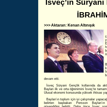
İsveç’in Süryani 
İBRAHİ
>>> Aktaran: Kenan Altınışık
ç
y
E
h
b
ö
B
k
İ
b
devam etti.
İsveç Süryani Gençlik kollarında da akt
Baylan ilk ve orta öğrenimini İsveç’te tamam
Ulusal ekonomi konusunda yüksek ihtisas yap
Baylan’ın toplum için iyi çalışmalar yapaca
belirten başbakan Persson Baylan’ın 
güvendiğini belirtti. Daha önce İsveç so