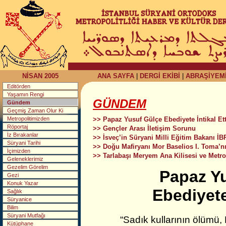
NİSAN 2005
ANA SAYFA
|
DERGİ EKİBİ
|
ABRAŞİYEM
Editörden
Yaşamın Rengi
GÜNDEM
Gündem
Geçmiş Zaman Olur Ki
Metropolitimizden
>> Papaz Yusuf Gülçe Ebediyete İntikal Ett
Röportaj
>> Gençler Arası İletişim Sorunu
İz Bırakanlar
>> İsveç’in Süryani Milli Eğitim Bakanı
Süryani Tarihi
>> Doğu Mafiryanı Mor Baselios I. Toma’nın
İçimizden
>> Tarlabaşı Meryem Ana Kilisesi ve Metro
Geleneklerimiz
Gezelim Görelim
Papaz Y
Gezi
Konuk Yazar
Ebediyete 
Sağlık
Süryanice
Bilim
Süryani Mutfağı
“Sadık kullarının ölümü,
Kütüphane