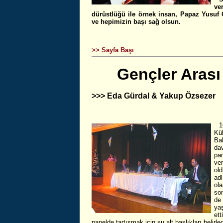
ve
dürüstlüğü ile örnek insan, Papaz Yusuf G
ve hepimizin başı sağ olsun.
>> Sayfa Başı
Gençler Arası
>>> Eda Gürdal & Yakup Özsezer
1
Kü
Ba
dav
pa
ve
ol
ad
ol
so
de
ya
et
panelde tartışmak için şu alt başlıkları belirled