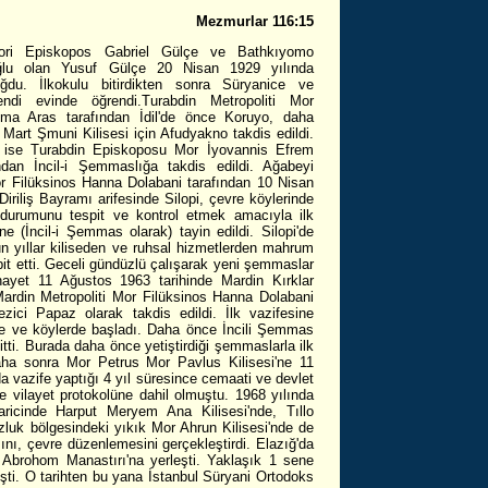
Mezmurlar 116:15
Hori Episkopos Gabriel Gülçe ve Bathkıyomo
ğlu olan Yusuf Gülçe 20 Nisan 1929 yılında
oğdu. İlkokulu bitirdikten sonra Süryanice ve
endi evinde öğrendi.Turabdin Metropoliti Mor
ma Aras tarafından İdil'de önce Koruyo, daha
Mart Şmuni Kilisesi için Afudyakno takdis edildi.
a ise Turabdin Episkoposu Mor İyovannis Efrem
ından İncil-i Şemmaslığa takdis edildi. Ağabeyi
or Filüksinos Hanna Dolabani tarafından 10 Nisan
Diriliş Bayramı arifesinde Silopi, çevre köylerinde
durumunu tespit ve kontrol etmek amacıyla ilk
ne (İncil-i Şemmas olarak) tayin edildi. Silopi'de
n yıllar kiliseden ve ruhsal hizmetlerden mahrum
it etti. Geceli gündüzlü çalışarak yeni şemmaslar
Nihayet 11 Ağustos 1963 tarihinde Mardin Kırklar
Mardin Metropoliti Mor Filüksinos Hanna Dolabani
ezici Papaz olarak takdis edildi. İlk vazifesine
ilçe ve köylerde başladı. Daha önce İncili Şemmas
 gitti. Burada daha önce yetiştirdiği şemmaslarla ilk
Daha sonra Mor Petrus Mor Pavlus Kilisesi'ne 11
a vazife yaptığı 4 yıl süresince cemaati ve devlet
de vilayet protokolüne dahil olmuştu. 1968 yılında
haricinde Harput Meryem Ana Kilisesi'nde, Tıllo
luk bölgesindeki yıkık Mor Ahrun Kilisesi'nde de
ını, çevre düzenlemesini gerçekleştirdi. Elazığ'da
r Abrohom Manastırı'na yerleşti. Yaklaşık 1 sene
eşti. O tarihten bu yana İstanbul Süryani Ortodoks