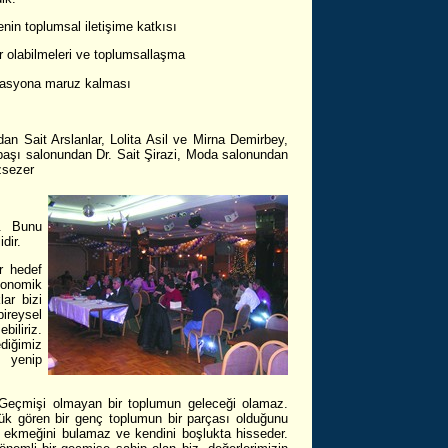
enin toplumsal iletişime katkısı
r olabilmeleri ve toplumsallaşma
milasyona maruz kalması
n Sait Arslanlar, Lolita Asil ve Mirna Demirbey,
aşı salonundan Dr. Sait Şirazi, Moda salonundan
zsezer
r. Bunu
dir.
r hedef
konomik
lar bizi
bireysel
iliriz.
diğimiz
 yenip
 Geçmişi olmayan bir toplumun geleceği olamaz.
k gören bir genç toplumun bir parçası olduğunu
 ekmeğini bulamaz ve kendini boşlukta hisseder.