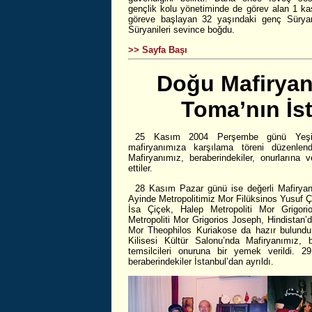
gençlik kolu yönetiminde de görev alan 1 
göreve başlayan 32 yaşındaki genç Süry
Süryanileri sevince boğdu.
>> Sayfa Başı
Doğu Mafiryanı
Toma’nın İst
25 Kasım 2004 Perşembe günü Yeşilköy
mafiryanımıza karşılama töreni düzenlen
Mafiryanımız, beraberindekiler, onurlarına
ettiler.
28 Kasım Pazar günü ise değerli Mafiryanım
Ayinde Metropolitimiz Mor Filüksinos Yusuf Çe
İsa Çiçek, Halep Metropoliti Mor Grigori
Metropoliti Mor Grigorios Joseph, Hindistan’d
Mor Theophilos Kuriakose da hazır bulundu
Kilisesi Kültür Salonu’nda Mafiryanımız, b
temsilcileri onuruna bir yemek verildi.
beraberindekiler İstanbul’dan ayrıldı.