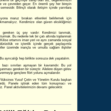
 önemli bir geçmişe sahip olan biz, değerlerimizin
ile ve çevreden geçer. En önemli şey her bireyin
emesidir. Bilinçli olarak iletişim içinde yarınlara
syona maruz bırakan etkenleri belirlemek için
kmamalıyız. Kendimize olan güven eksikliğimizi
ız gereken üç şey vardır: Kendimizi tanımak,
şturmak. Bu nedenle tek bir çatı altında toplanmalı
 Kilise ortamını iman yeri ve aynı zamanda sosyal
ürüstlük ve içtenlik içinde gerçek paylaşımla
er üzerinde inançla ve umutla sağlam ilişkiler
 Bu ayrıcalığı hep birlikte sonsuza dek yaşatalım.
en bazı sınırları aşmayan bir kavramdır. Bu yol
yaşanması gereken bir süreçtir. Ailelere düşen görev
ermeyip gençlere flört yolunu açmalarıdır.
Filüksinos Yusuf Çetin ve Yönetim Kurulu başkan
sürdü. Panele iştirak eden tüm konuşmacı ve
iz. Panel aktivitelerimizin devamı gelecektir.