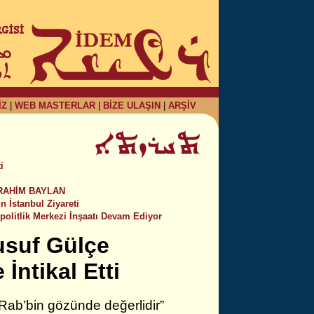
İZ
|
WEB MASTERLAR
|
BİZE ULAŞIN
|
ARŞİV
i
 İBRAHİM BAYLAN
 İstanbul Ziyareti
politlik Merkezi İnşaatı Devam Ediyor
usuf Gülçe
İntikal Etti
 Rab’bin gözünde değerlidir”