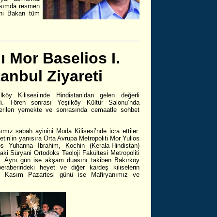
kasımda resmen
ani Bakan tüm
 Mor Baselios I.
anbul Ziyareti
 Kilisesi’nde Hindistan’dan gelen değerli
di. Tören sonrası Yeşilköy Kültür Salonu’nda
 verilen yemekte ve sonrasında cemaatle sohbet
ız sabah ayinini Moda Kilisesi’nde icra ettiler.
tin’in yanısıra Orta Avrupa Metropoliti Mor Yulios
os Yuhanna İbrahim, Kochin (Kerala-Hindistan)
aki Süryani Ortodoks Teoloji Fakültesi Metropoliti
. Aynı gün ise akşam duasını takiben Bakırköy
eraberindeki heyet ve diğer kardeş kiliselerin
 29 Kasım Pazartesi günü ise Mafiryanımız ve