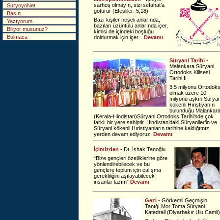
sarhoş olmayın, sizi sefahat’a
SuryoyoNet
götürür (Efesliler: 5,18)
Basın
Bazı kişiler neşeli anlarında,
Yazıyorum
bazıları üzüntülü anlarında içer,
Biliyor musunuz?
kimisi de içindeki boşluğu
Bulmaca
doldurmak için içer...
Devamı
Süryani Tarihi
-
Malankara Süryani
Ortodoks Kilisesi
Tarihi II
3.5 milyonu Ortodok
olmak üzere 10
milyonu aşkın Süryan
kökenli Hıristiyanın
bulunduğu Malankar
(Kerala-Hindistan)Süryani Ortodoks Tarihi’nde çok
farklı bir yere sahiptir. Hindistan’daki Süryaniler’in ve
Süryani kökenli Hıristiyanların tarihine kaldığımız
yerden devam ediyoruz.
Devamı
İçimizden
- Dt. İshak Tanoğlu
“Bize gençleri özelliklerine göre
yönlendirebilecek ve bu
gençlere toplum için çalışma
gerekliliğini aşılayabilecek
insanlar lazım”
Devamı
Gezi
- Görkemli Geçmişin
Tanığı Mor Toma Süryani
Katedrali (Diyarbakır Ulu Camii)