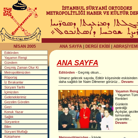
NİSAN 2005
ANA SAYFA
|
DERGİ EKİBİ
|
ABRAŞİYEM
Editörden
Yaşamın Rengi
ANA SAYFA
Gündem
Geçmiş Zaman Olur Ki
Metropolitimizden
Editörden
- Geçmiş olsun...
Röportaj
Umarız gelecek sayıda, Editör köşesinde eskisinden
daha sağlıklı bir Naim Dilmener görürüz...
Devamı
İz Bırakanlar
Süryani Tarihi
Yaşamın Reng
İçimizden
- Yaşamın Tüm
Geleneklerimiz
Renkleri
Gezelim Görelim
Günlerin
Gezi
getirdiği:
Açılışlar, geziler
Konuk Yazar
turnuvalar,
Sağlık
ziyaretler...
Süryanice
Devamı
Bilim
Süryani Mutfağı
Kütüphane
Metropolitimizden
- İçkiyle