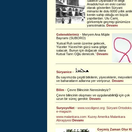
Sadece Diyarbakır’ın değil
Anadolu’nun en eski camisi
olarak gösterilen Süryani
mimarisi ile dolu 6000 yıllık anti
kentin sahip olduğu en büyük
yapıtlardan. Ulu Cami,
görkemiyle geçmişi günümüze
yansıtmakta.
Devamı
Geleneklerimiz
- Meryem Ana Müjde
Bayramı (SUBORO)
‘Kutsal Ruh senin üzerine gelecek,
Yüceler Yücesi’nin gücü sana gölge
salacak. Bunun için doğacak olana
Kutsal Tanrı Oğlu denecek.’
Devamı
Süryanice
-
Bu sayımızda çeşitli bitkilerin, yiyeceklerin, meyveler
ve baharatların adlarına yer veriyoruz.
Devamı
Bilim
- Çevre Bilincinin Neresindeyiz?
Çevre bilincinin oluşması ve uygulanabilirliği için çok
uzun bir süreç gerekir.
Devamı
SuryoyoNet
-
www.socdigest.org: Süryani Ortodoks
e-magazin
www.malankara.com: Kuzey Amerika Malankara
Abraşiyesi
Devamı
Geçmiş Zaman Olur K