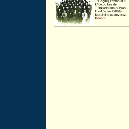
- "Geçmiş zaman olur
ki"de bu kez de
1919'ların son Süryani
Okulu'ndan 1960'ların
Mardin'ine uzanıyoruz.
Devamı