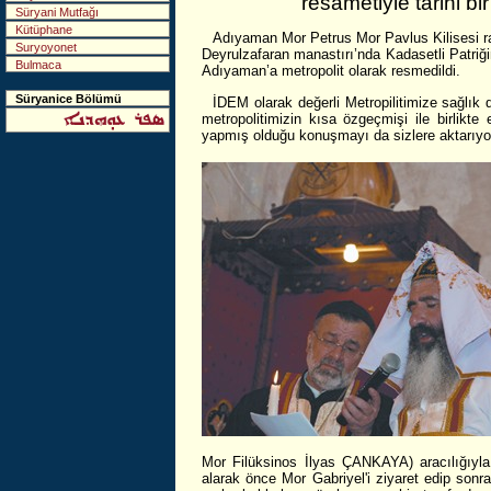
resametiyle tarihi bi
Süryani Mutfağı
Kütüphane
Adıyaman Mor Petrus Mor Pavlus Kilisesi r
Suryoyonet
Deyrulzafaran manastırı’nda Kadasetli Patriğ
Bulmaca
Adıyaman’a metropolit olarak resmedildi.
Süryanice Bölümü
İDEM olarak değerli Metropilitimize sağlık d
metropolitimizin kısa özgeçmişi ile birlikte
yapmış olduğu konuşmayı da sizlere aktarıyo
Mor Filüksinos İlyas ÇANKAYA) aracılığıyla
alarak önce Mor Gabriyel'i ziyaret edip sonr