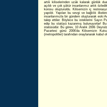
artık kiliselerinden uzak kalarak günlük dua
açıldı ve çok şükür insanlarımız artık özledikl
korosu oluşturuldu. Kilisemizin iç restorasy
yapıldı. Yapılan bu sevgi ve bağlılık ilkele
insanlarımızla bir gündem oluşturarak eski A
talep ettiler. Böylece bu isteklerini Sayın P
edip bu statüyü kazanmış bulunuyorlar! Bu s
statüsüdür. Bu görev, 10 Aralık 2006 Deyru
Pazartesi günü 2006'da Kilisemizin Kut
(metropolitler) tarafından onaylanarak kabul o