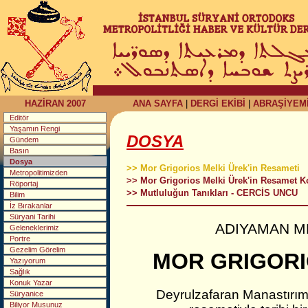
HAZİRAN 2007
ANA SAYFA
|
DERGİ EKİBİ
|
ABRAŞİYEM
Editör
Yaşamın Rengi
DOSYA
Gündem
Basın
Dosya
>> Mor Grigorios Melki Ürek'in Resameti
Metropolitimizden
>> Mor Grigorios Melki Ürek'in Resamet 
Röportaj
>> Mutluluğun Tanıkları - CERCİS UNCU
Bilim
İz Bırakanlar
Süryani Tarihi
ADIYAMAN M
Geleneklerimiz
Portre
Gezelim Görelim
MOR GRIGORI
Yazıyorum
Sağlık
Konuk Yazar
Deyrulzafaran Manastırım
Süryanice
Biliyor Musunuz