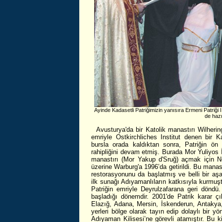
Ayinde Kadasetli Patriğimizin yanısıra Ermeni Patriği 
de hazı
Avusturya'da bir Katolik manastırı Wilhering
emriyle Ostkirchliches Institut denen bir 
bursla orada kaldıktan sonra, Patriğin ön
rahipliğini devam etmiş. Burada Mor Yuliyos 
manastırı (Mor Yakup d'Sruğ) açmak için Nord
üzerine Warburg'a 1996’da getirildi. Bu manast
restorasyonunu da başlatmış ve belli bir a
ilk sunağı Adıyamanlıların katkısıyla kurmuşt
Patriğin emriyle Deyrulzafarana geri döndü
başladığı dönemdir. 2001'de Patrik karar 
Elazığ, Adana, Mersin, İskenderun, Antakya
yerleri bölge olarak tayın edip dolaylı bir y
Adıyaman Kilisesi’ne görevli atamıştır. Bu 