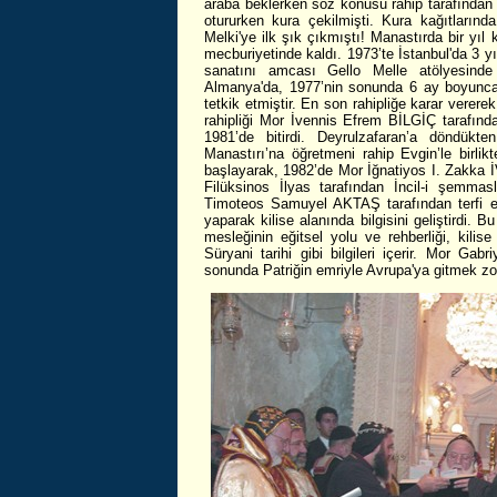
araba beklerken söz konusu rahip tarafından
otururken kura çekilmişti. Kura kağıtlarında
Melki'ye ilk şık çıkmıştı! Manastırda bir yıl
mecburiyetinde kaldı. 1973’te İstanbul'da 3 yı
sanatını amcası Gello Melle atölyesinde 
Almanya'da, 1977’nin sonunda 6 ay boyunca 
tetkik etmiştir. En son rahipliğe karar verere
rahipliği Mor İvennis Efrem BİLGİÇ tarafında
1981’de bitirdi. Deyrulzafaran’a döndük
Manastırı’na öğretmeni rahip Evgin’le birli
başlayarak, 1982’de Mor İğnatiyos I. Zakka İ
Filüksinos İlyas tarafından İncil-i şemm
Timoteos Samuyel AKTAŞ tarafından terfi e
yaparak kilise alanında bilgisini geliştirdi. Bu 
mesleğinin eğitsel yolu ve rehberliği, kilis
Süryani tarihi gibi bilgileri içerir. Mor Gab
sonunda Patriğin emriyle Avrupa'ya gitmek zo