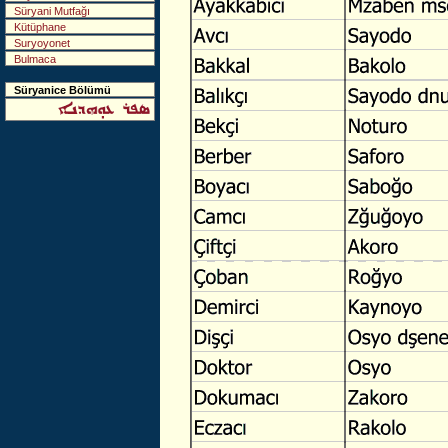
Süryani Mutfağı
Kütüphane
Suryoyonet
Bulmaca
Süryanice Bölümü