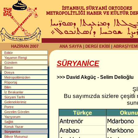
HAZİRAN 2007
ANA SAYFA
|
DERGİ EKİBİ
|
ABRAŞİYEM
Editör
Yaşamın Rengi
SÜRYANİCE
Gündem
Basın
Dosya
>>> David Akgüç - Selim Delioğlu
Metropolitimizden
Röportaj
Bilim
Ş
İz Bırakanlar
Bu sayımızda sizlere çeşitli 
Süryani Tarihi
sun
Geleneklerimiz
Portre
Gezelim Görelim
Yazıyorum
Sağlık
Konuk Yazar
Süryanice
Biliyor Musunuz