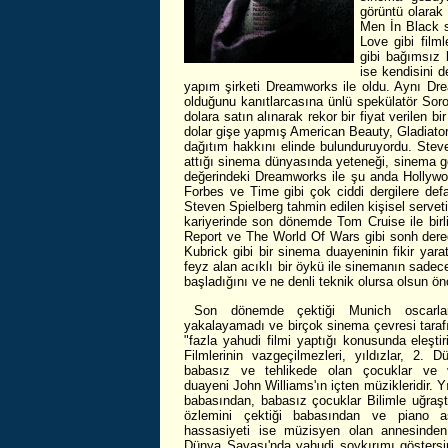
görüntü olarak
Men İn Black s
Love gibi filml
gibi bağımsız 
ise kendisini d
yapım şirketi Dreamworks ile oldu. Aynı Dre
olduğunu kanıtlarcasına ünlü spekülatör Sor
dolara satın alınarak rekor bir fiyat verilen b
dolar gişe yapmış American Beauty, Gladiator, 
dağıtım hakkını elinde bulunduruyordu. Steve
attığı sinema dünyasında yeteneği, sinema göz
değerindeki Dreamworks ile şu anda Hollywoo
Forbes ve Time gibi çok ciddi dergilere de
Steven Spielberg tahmin edilen kişisel servet
kariyerinde son dönemde Tom Cruise ile birlik
Report ve The World Of Wars gibi sonh derece
Kubrick gibi bir sinema duayeninin fikir yar
feyz alan acıklı bir öykü ile sinemanın sade
başladığını ve ne denli teknik olursa olsun 
Son dönemde çektiği Munich oscarlard
yakalayamadı ve birçok sinema çevresi tarafı
"fazla yahudi filmi yaptığı konusunda eleşti
Filmlerinin vazgeçilmezleri, yıldızlar, 2.
babasız ve tehlikede olan çocuklar ve 
duayeni John Williams'ın içten müzikleridir. Y
babasından, babasız çocuklar Bilimle uğraştı
özlemini çektiği babasından ve piano 
hassasiyeti ise müzisyen olan annesinden 
Dünya Savaşı'nda yahudi soykırımı göstersi