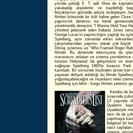
yılında çektiği E. T. adlı filme de kaynakl
yakaladığı popülerite ve kaydettiği ba
birçoklarının gözünde adıyla özdeşleşen Jaw
filmleri listesinde bir kült haline gelen Clos
yapımcılık denemsi ise kendi genresind
yönetmenlik deneyimi ''I Wanna Hold Your Hand
zihinlere pelesenk eden İndiana Jones serisi
George Lucas'ın yapımcılığını yaptığı bu üçl
Spielberg, aynı zamanda erken seksenlerd
çalışmalarından yapımcı olarak çok büyük b
Dönüş üçlemesi ve "Who Framed Roger Rabbit
filmidir. Bu dönemde televizyona da işle
macerasını anlatan ve sinema çevrelerince 
türünün Hollywood 'da gelişmesini ve öne
sağlayan Spielberg 1993'te Jurassic Park 
kanıtladı. Bir sivrisinek fosilinden alınan ka
yaşanan dehşeti anlattığı bu filmde Spielberg
yoğunlaşabileceğini ve insanların neler izlemek
Spielberg için bilim - kurgu filmleri yetersiz 
Kendisi de bi
sırasında zulü
13 yaşında ol
Üyelerini ba
ziyadesiyle mem
tarzı ile de ço
yapılmaya karar
belgesel bir h
nasıl sayfalar
sinema gözüyl