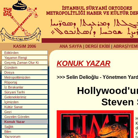
KASIM 2006
ANA SAYFA
|
DERGİ EKİBİ
|
ABRAŞİYEM
Editörden
Yaşamın Rengi
KONUK YAZAR
Geçmiş Zaman Olur Ki
Gündem
Dosya
>>> Selin Delioğlu - Yönetmen Yard
Metropolitimizden
Röportaj
Hollywood'u
İz Bırakanlar
Süryani Tarihi
Geleneklerimiz
Steven 
İçimizden
Kültür Sanat
Gezi
Gezelim Görelim
H
Konuk Yazar
K
Sağlık
d
Bilim
y
Yazıyorum
t