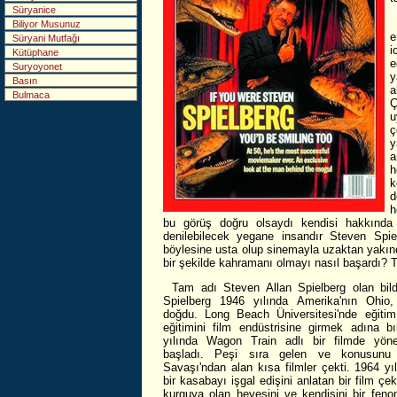
Süryanice
Biliyor Musunuz
e
Süryani Mutfağı
i
Kütüphane
e
Suryoyonet
y
Basın
a
Bulmaca
Ç
u
ç
y
a
h
k
d
h
bu görüş doğru olsaydı kendisi hakkında
denilebilecek yegane insandır Steven Spie
böylesine usta olup sinemayla uzaktan yakınd
bir şekilde kahramanı olmayı nasıl başardı? Ta
Tam adı Steven Allan Spielberg olan bild
Spielberg 1946 yılında Amerika'nın Ohio, 
doğdu. Long Beach Üniversitesi'nde eğiti
eğitimini film endüstrisine girmek adına bı
yılında Wagon Train adlı bir filmde yöne
başladı. Peşi sıra gelen ve konusunu 
Savaşı'ndan alan kısa filmler çekti. 1964 yı
bir kasabayı işgal edişini anlatan bir film çek
kurguya olan hevesini ve kendisini bir fen