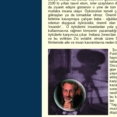
2100 lü yılları tasvir etsin, ister uzaylıların 
da ziyaret edişini göstersin o yine de tüm
mutlaka insana ulaşır. Öyküsünün temeli ça
göktaşları ya da tornadolar olmaz. Önemli 
birbirine kavuşmaya çalışan baba - oğuldu
robotun duygusal öyküsüdür, önemli olan
'insandır'... O öykülerini insanlardan yola
kullanmasına rağmen kimsenin yazamadığı
öykülerle karşımıza çıkar. İndiana Jones'dan
ve bu evlikten 2'si evlatlık olmak üzere
filmlerinde aile ve insan kavramlarına neden bu 
Şu 
Ford
hayr
tatl
Osca
gişe
yaşı
etti
kar
kaza
son
nesi
bu k
biri
"Yaş
muci
düşü