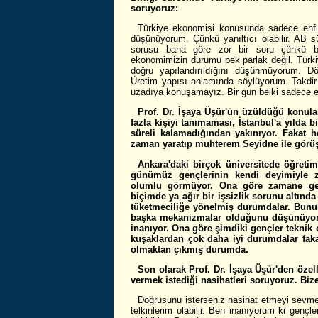
soruyoruz:
Türkiye ekonomisi konusunda sadece enfl
düşünüyorum. Çünkü yanıltıcı olabilir. AB s
sorusu bana göre zor bir soru çünkü 
ekonomimizin durumu pek parlak değil. Türki
doğru yapılandırıldığını düşünmüyorum. 
Üretim yapısı anlamında söylüyorum. Takdir 
uzadıya konuşamayız. Bir gün belki sadece eko
Prof. Dr. İşaya Üşür'ün üzüldüğü konula
fazla kişiyi tanımaması, İstanbul'a yılda
süreli kalamadığından yakınıyor. Fakat h
zaman yaratıp muhterem Seyidne ile görüş
Ankara'daki birçok üniversitede öğretim
günümüz gençlerinin kendi deyimiyle 
olumlu görmüyor. Ona göre zamane genç
biçimde ya ağır bir işsizlik sorunu altında
tüketmeciliğe yönelmiş durumdalar. Bunun 
başka mekanizmalar olduğunu düşünüyor. B
inanıyor. Ona göre şimdiki gençler teknik ol
kuşaklardan çok daha iyi durumdalar faka
olmaktan çıkmış durumda.
Son olarak Prof. Dr. İşaya Üşür'den öze
vermek istediği nasihatleri soruyoruz. Biz
Doğrusunu isterseniz nasihat etmeyi sevm
telkinlerim olabilir. Ben inanıyorum ki genç