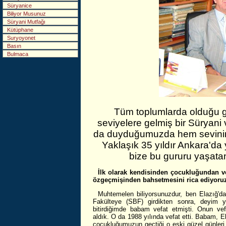
Süryanice
Biliyor Musunuz
Süryani Mutfağı
Kütüphane
Suryoyonet
Basın
Bulmaca
Tüm toplumlarda olduğu gi
seviyelere gelmiş bir Süryan
da duyduğumuzda hem seviniriz
Yaklaşık 35 yıldır Ankara'da
bize bu gururu yaşata
İlk olarak kendisinden çocukluğundan v
özgeçmişinden bahsetmesini rica ediyoruz
Muhtemelen biliyorsunuzdur, ben Elazığ'da
Fakülteye (SBF) girdikten sonra, deyim ye
bitirdiğimde babam vefat etmişti. Onun ve
aldık. O da 1988 yılında vefat etti. Babam, E
çocukluğumuzun geçtiği o eski güzel günleri