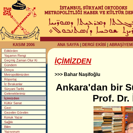
KASIM 2006
ANA SAYFA
|
DERGİ EKİBİ
|
ABRAŞİYEM
Editörden
Yaşamın Rengi
İÇİMİZDEN
Geçmiş Zaman Olur Ki
Gündem
Dosya
>>> Bahar Naşifoğlu
Metropolitimizden
Röportaj
Ankara'dan bir S
İz Bırakanlar
Süryani Tarihi
Geleneklerimiz
Prof. Dr.
İçimizden
Kültür Sanat
Gezi
Gezelim Görelim
Konuk Yazar
Sağlık
Bilim
Yazıyorum