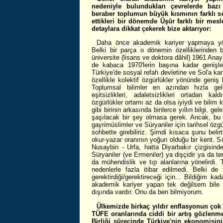
nedeniyle bulundukları çevrelerde bazı z
beraber toplumun büyük kısmının farklı sek
ettikleri bir dönemde Üşür farklı bir mes
detaylara dikkat çekerek bize aktarıyor:
Daha önce akademik kariyer yapmaya yöne
Belki bir parça o dönemin özelliklerinden b
üniversite (lisans ve doktora dâhil) 1961 Ana
de kabaca 1970'lerin başına kadar geniş
Türkiye'de sosyal refah devletine ve Sol'a ka
özellikle kolektif özgürlükler yönünde geniş k
Toplumsal bilimler en azından hızla geliş
eşitsizlikleri, adaletsizlikleri ortadan k
özgürlükler ortamı az da olsa iyiydi ve bilim 
gibi birinin arkasında binlerce yıllın bilgi, g
şaşılacak bir şey olmasa gerek. Ancak, bu
gayrimüslimler ve Süryaniler için tarihsel özgü
sohbette girebiliriz. Şimdi kısaca şunu belir
okur-yazar oranının yoğun olduğu bir kent. Sü
Nusaybin - Urfa, hatta Diyarbakır çizgisinde
Süryaniler (ve Ermeniler) ya dişçidir ya da te
da mühendislik ve tıp alanlarına yönelirdi. To
nedenlerle fazla itibar edilmedi. Belki d
gerektirdiği/gerektireceği için... Bildiğim ka
akademik kariyer yapan tek değilsem bile "
dışında vardır. Onu da ben bilmiyorum.
Ülkemizde birkaç yıldır enflasyonun çok
TÜFE oranlarında ciddi bir artış gözlenme
Birliği sürecinde Türkiye'nin ekonomisin