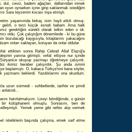
, dut, ceviz, badem ağaçları, dallarından inmek
an oyun oynarken içine girip saklanmak istediğim
nı Sara teyzemin kocası inşa etmişti.
etim yaşamımda birkaç isim hayli etkili olmuş:
 gelirli, o terzi küçük esnafı babam. Ama halk
z gerektiğini sürekli olarak telkin eden o idi.
ı oldu. Çok çalıştığım dönemlerde - ki bu güne
in bozulacağı kaygısıyla, kitaplarımı yakacağını
lsam onları saklayan, koruyan da onlar oldular.
at ettikten sonra Rahip Cebrail Allaf Elazığ'a
rdeşinin yanına gitmişti; vefat ettiyse nur içinde
 Süryanice okuyup yazmayı öğretmeye çalışırdı.
z ikimiz beraber çalışırdık. Şu anda ismini
eye başlamıştı. O, kabaca Türkçe'sini bana söyler,
ek yazmamı beklerdi. Yazdıklarımı ona okurdum.
zla uzun sürmedi - sohbetlerde, tarihte ve şimdi
anlatırdı...
rını hatırlatmalıyım. Liseyi bitirdiğimde, o günün
 bir kütüphanem olmuştu. Sonrasını, ben de
elleşmişti. Yemek yeme gibi nefes alıp vermek
el niteliklerin başında çalışma, emek sarf etme