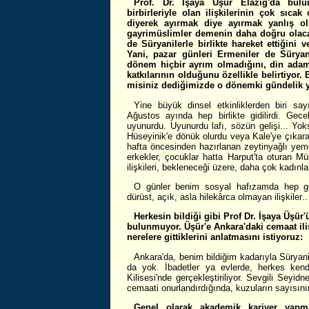
Prof. Dr. İşaya Üşür Elazığ'da bulu
birbirleriyle olan ilişkilerinin çok sıc
diyerek ayırmak diye ayırmak yanlış olu
gayrimüslimler demenin daha doğru olac
de Süryanilerle birlikte hareket ettiğini ve
Yani, pazar günleri Ermeniler de Süryani
dönem hiçbir ayrım olmadığını, din ada
katkılarının olduğunu özellikle belirtiyor. 
misiniz dediğimizde o dönemki gündelik y
Yine büyük dinsel etkinliklerden biri sa
Ağustos ayında hep birlikte gidilirdi. Gecele
uyunurdu. Uyunurdu lafı, sözün gelişi... Yo
Hüseyinik'e dönük olurdu veya Kale'ye çıkara
hafta öncesinden hazırlanan zeytinyağlı yemek
erkekler, çocuklar hatta Harput'ta oturan Müs
ilişkileri, bekleneceği üzere, daha çok kadınl
O günler benim sosyal hafızamda hep güz
dürüst, açık, asla hilekârca olmayan ilişkiler
Herkesin bildiği gibi Prof Dr. İşaya Üşür
bulunmuyor. Üşür'e Ankara'daki cemaat iliş
nerelere gittiklerini anlatmasını istiyoruz:
Ankara'da, benim bildiğim kadarıyla Süryani
da yok. İbadetler ya evlerde, herkes kend
Kilisesi'nde gerçekleştiriliyor. Sevgili Sey
cemaati onurlandırdığında, kuzuların sayısının
Genel olarak akademik kariyer yapmak