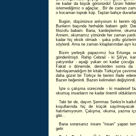
ne kadar da büyük görünürdü! Üzüm fideleri
istemediğimiz o ağaçlar... Bir de zaman zam
o kocaman toprak küp. Taştan bahçe duvarları
Bugün, düşününce anlıyorum ki benim öğr
Bunların başında herhalde babam gelir. Dar
filozofu babam. Bana, kardeşlerime, okumamı
Annem, okumamız yönünde her zaman yardımc
kadar hiç eksik olmadı - şaka yollu gözlerim
söylerdi. Ama ne zaman kitaplarımdan ayrı ka
Bizim yerleşik papazımız İsa Ertunga vef
gönderilmişti. Rahip Cebrail - ki Şili'ye, ka
yatıyordur - aşağı yukarı on kadar çocuğa
Fakat o dönemde, derslerden sonra da bi
hatırlayamadığım bir kitabı Türkçe'ye çevirm
daha güzel bir Türkçe ile benim ifade eder
Bazen beğenirdi. Bazen kelimeleri değiştirirdi.
İşte o çalışma sürecinde - ki maalesef fa
okumuş insanların ne kadar önemli olduklarını 
Tabi bir de, dayım Şemmas Serkis'in katkıla
koşullarında hiç de küçük sayılmayacak
hatırlamıyorum. Çalışma; okuma, yazma içs
gibi...
Bana sorarsanız insanı "insan" yapan tem
gelir.