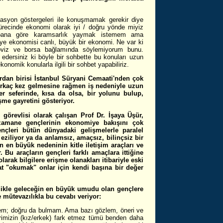
asyon göstergeleri ile konuşmamak gerekir diye
ürecinde ekonomi olarak iyi / doğru yönde miyiz
bana göre karamsarlık yaymak istemem ama
ye ekonomisi canlı, büyük bir ekonomi. Ne var ki
Döviz ve borsa bağlamında söylemiyorum bunu.
edersiniz ki böyle bir sohbette bu konuları uzun
nomik konularla ilgili bir sohbet yapabiliriz.
rdan birisi İstanbul Süryani Cemaati'nden çok
 birkaç kez gelmesine rağmen iş nedeniyle uzun
er seferinde, kısa da olsa, bir yolunu bulup,
me gayretini gösteriyor.
 görevlisi olarak çalışan Prof Dr. İşaya Üşür,
zamane gençlerinin ekonomiye bakışını çok
leri bütün dünyadaki gelişmelerle paralel
 eziliyor ya da anlamsız, amaçsız, bilinçsiz bir
en büyük nedeninin kitle iletişim araçları ve
u araçların gençleri farklı amaçlara ittiğine
arak bilgilere erişme olanakları itibariyle eski
t "okumak" onlar için kendi başına bir değer
llikle geleceğin en büyük umudu olan gençlere
e mütevazılıkla bu cevabı veriyor:
em; doğru da bulmam. Ama bazı gözlem, öneri ve
lerimizin (kız/erkek) fark etmez tümü benden daha