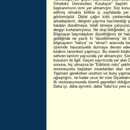
Ortodoks Üniversitesi Kuruluyor” başlık
başkanımızın ismi yer almamıştır. Söz kon
edilmiş olmakla birlikte iç sayfalarda y
görünmüştür. Dijital çağın kötü yanların
arkadaşlarım, derginin yayıma hazırlandığı şi
hataları düzeltmeye, telafi etmeye çalışıyo
dergiyi kurtaramıyoruz. Ne olup bittiğinden, y
Bilgisayar başındayken düzelttiğimiz bir hat
geldiğinde ne yazık ki “düzeltilmemiş” bir
bilgisayarın “hafıza” ve “ekran”ı arasında 
üzerinde hassasiyetle durmaya devam edec
kitabını tanıtırken yapmışız. Bu önemli kita
sehven tanıtım yazısında yer almamıştır. Son
kusurum ile ilgili. Geçen sayımızda yer alan D
sonuna, hiç olmazsa bir “Editörün notu” şekl
restorasyonu başlatan insanlardan olan se
Yapmam gerekirken unuttum ve bunu yapmadı
uğraştığını, ne kadar uzun bir süre Diyarbakır
ilk restorasyonunda önemli gayretleri olduğu
Daha iyi, daha ayrıntılı, daha “hata”sız yeni