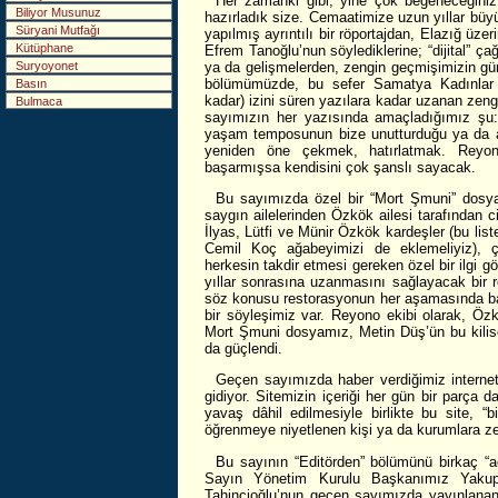
Her zamanki gibi, yine çok beğeneceğiniz,
Biliyor Musunuz
hazırladık size. Cemaatimize uzun yıllar büyü
Süryani Mutfağı
yapılmış ayrıntılı bir röportajdan, Elazığ üzer
Kütüphane
Efrem Tanoğlu’nun söylediklerine; “dijital” ça
ya da gelişmelerden, zengin geçmişimizin gü
Suryoyonet
bölümümüzde, bu sefer Samatya Kadınlar 
Basın
kadar) izini süren yazılara kadar uzanan zeng
Bulmaca
sayımızın her yazısında amaçladığımız şu:
yaşam temposunun bize unutturduğu ya da arka
yeniden öne çekmek, hatırlatmak. Reyon
başarmışsa kendisini çok şanslı sayacak.
Bu sayımızda özel bir “Mort Şmuni” dosya
saygın ailelerinden Özkök ailesi tarafından ci
İlyas, Lütfi ve Münir Özkök kardeşler (bu liste
Cemil Koç ağabeyimizi de eklemeliyiz), ço
herkesin takdir etmesi gereken özel bir ilgi g
yıllar sonrasına uzanmasını sağlayacak bir 
söz konusu restorasyonun her aşamasında baş
bir söyleşimiz var. Reyono ekibi olarak, Özk
Mort Şmuni dosyamız, Metin Düş’ün bu kilisenin
da güçlendi.
Geçen sayımızda haber verdiğimiz interne
gidiyor. Sitemizin içeriği her gün bir parça
yavaş dâhil edilmesiyle birlikte bu site, “
öğrenmeye niyetlenen kişi ya da kurumlara z
Bu sayının “Editörden” bölümünü birkaç “a
Sayın Yönetim Kurulu Başkanımız Yakup 
Tahincioğlu’nun geçen sayımızda yayınlanan