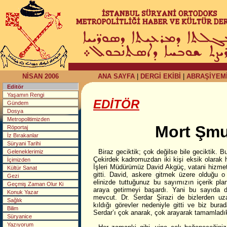
NİSAN 2006
ANA SAYFA
|
DERGİ EKİBİ
|
ABRAŞİYEM
Editör
Yaşamın Rengi
EDİTÖR
Gündem
Dosya
Metropolitimizden
Mort Şmun
Röportaj
İz Bırakanlar
Süryani Tarihi
Biraz geciktik; çok değilse bile geciktik. 
Geleneklerimiz
Çekirdek kadromuzdan iki kişi eksik olarak 
İçimizden
İşleri Müdürümüz David Akgüç, vatani hizme
Kültür Sanat
gitti. David, askere gitmek üzere olduğu o
Gezi
elinizde tuttuğunuz bu sayımızın içerik pl
Geçmiş Zaman Olur Ki
araya getirmeyi başardı. Yani bu sayıda
Konuk Yazar
mevcut. Dr. Serdar Şirazi de bizlerden uza
Sağlık
kıldığı görevler nedeniyle gitti ve biz bur
Bilim
Serdar’ı çok anarak, çok arayarak tamamladı
Süryanice
Yazıyorum