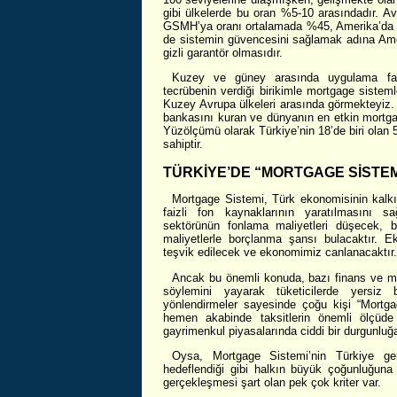
gibi ülkelerde bu oran %5-10 arasındadır. Avr
GSMH’ya oranı ortalamada %45, Amerika’da is
de sistemin güvencesini sağlamak adına Ameri
gizli garantör olmasıdır.
Kuzey ve güney arasında uygulama fark
tecrübenin verdiği birikimle mortgage sistem
Kuzey Avrupa ülkeleri arasında görmekteyiz. 
bankasını kuran ve dünyanın en etkin mortgag
Yüzölçümü olarak Türkiye’nin 18’de biri olan
sahiptir.
TÜRKİYE’DE “MORTGAGE SİSTEM
Mortgage Sistemi, Türk ekonomisinin kalk
faizli fon kaynaklarının yaratılmasını 
sektörünün fonlama maliyetleri düşecek, 
maliyetlerle borçlanma şansı bulacaktır. Ek
teşvik edilecek ve ekonomimiz canlanacaktır.
Ancak bu önemli konuda, bazı finans ve med
söylemini yayarak tüketicilerde yersiz 
yönlendirmeler sayesinde çoğu kişi “Mortga
hemen akabinde taksitlerin önemli ölçüd
gayrimenkul piyasalarında ciddi bir durgunluğ
Oysa, Mortgage Sistemi’nin Türkiye ger
hedeflendiği gibi halkın büyük çoğunluğuna 
gerçekleşmesi şart olan pek çok kriter var.