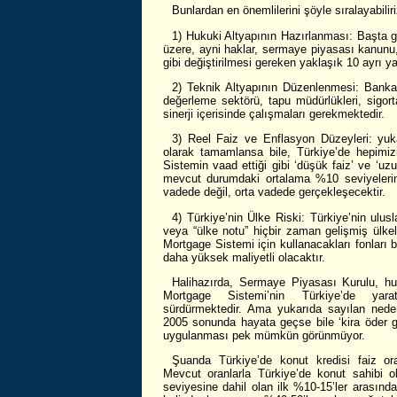
Bunlardan en önemlilerini şöyle sıralayabiliri
1) Hukuki Altyapının Hazırlanması: Başta
üzere, ayni haklar, sermaye piyasası kanunu,
gibi değiştirilmesi gereken yaklaşık 10 ayrı 
2) Teknik Altyapının Düzenlenmesi: Bankala
değerleme sektörü, tapu müdürlükleri, sigorta 
sinerji içerisinde çalışmaları gerekmektedir.
3) Reel Faiz ve Enflasyon Düzeyleri: yuka
olarak tamamlansa bile, Türkiye’de hepimizin
Sistemin vaad ettiği gibi ‘düşük faiz’ ve ‘uzu
mevcut durumdaki ortalama %10 seviyelerin
vadede değil, orta vadede gerçekleşecektir.
4) Türkiye’nin Ülke Riski: Türkiye’nin ulusl
veya “ülke notu” hiçbir zaman gelişmiş ülkel
Mortgage Sistemi için kullanacakları fonları 
daha yüksek maliyetli olacaktır.
Halihazırda, Sermaye Piyasası Kurulu, huku
Mortgage Sistemi’nin Türkiye’de yara
sürdürmektedir. Ama yukarıda sayılan nedenl
2005 sonunda hayata geçse bile ‘kira öder g
uygulanması pek mümkün görünmüyor.
Şuanda Türkiye’de konut kredisi faiz or
Mevcut oranlarla Türkiye’de konut sahibi o
seviyesine dahil olan ilk %10-15’ler arasınd