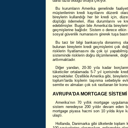
daha fazla olduğu ortaya çıkıyor.
Bu kurumların Amerika genelinde faaliye
müşterilerinin kredi kayıtlarını düzenli ol
bireylerin kullandığı her bir kredi için, dü
düştüğü ödemeleri, iflas durumlarını ve kredi
edebilmişler. Bugün bile Amerika’da bireylerin
geçmişlerine bağlıdır. Sistem o derece etkin 
sosyal güvenlik numarasını girerek tuşa basma
Bu tarz bir bilgi bankasıyla donanmış olan
bulunan bireylerin kredi geçmişlerini çok doğru
risklerin fiyatlamasını da çok iyi yapabilmiş
sisteminde risklerin doğru ölçümlenerek, doğr
arttırmaktadır.
Diğer yandan, 20-30 yıla kadar borçla
tüketiciler ortalamada 5-7 yıl içerisinde kr
seçmekteler. Özellikle Amerika gibi, bireylerin 3
toplum’larda kişilerin taşınma sebebiyle evl
semtte ev almaları çok sık rastlanan bir konse
AVRUPA’DA MORTGAGE SİSTEMİ
Amerika’nın 70 yıllık mortgage uygulama
sistem neredeyse 200 yıldır devam eden bir
mortgage piyasa hacmi son 10 yılda ikiye kat
ulaştı.
Hollanda, Danimarka gibi ülkelerde toplam
100 seviyelerine ulaşmışken, gelişmekte ola