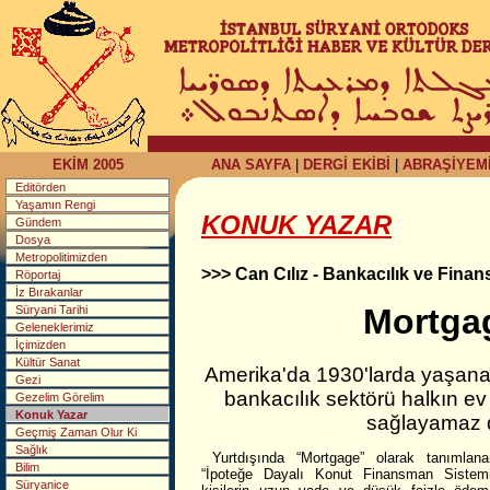
EKİM 2005
ANA SAYFA
|
DERGİ EKİBİ
|
ABRAŞİYEM
Editörden
Yaşamın Rengi
KONUK YAZAR
Gündem
Dosya
Metropolitimizden
>>> Can Cılız - Bankacılık ve Fina
Röportaj
İz Bırakanlar
Mortga
Süryani Tarihi
Geleneklerimiz
İçimizden
Kültür Sanat
Amerika'da 1930'larda yaşana
Gezi
bankacılık sektörü halkın ev 
Gezelim Görelim
Konuk Yazar
sağlayamaz d
Geçmiş Zaman Olur Ki
Sağlık
Yurtdışında “Mortgage” olarak tanımlana
Bilim
“İpoteğe Dayalı Konut Finansman Sistemi
Süryanice