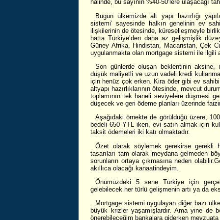
halinde, bu sayının %40-50’lere ulaşacağı tah
Bugün ülkemizde alt yapı hazırlığı yap
sistemi’ sayesinde halkın genelinin ev sahib
ilişkilerinin de ötesinde, küreselleşmeyle birl
hatta Türkiye’den daha az gelişmişlik düzey
Güney Afrika, Hindistan, Macaristan, Çek Cu
uygulanmakta olan mortgage sistemi ile ilgili 
Son günlerde oluşan beklentinin aksine, m
düşük maliyetli ve uzun vadeli kredi kullanmak
için henüz çok erken. Kira öder gibi ev sahibi 
altyapı hazırlıklarının ötesinde, mevcut duru
toplamının tek haneli seviyelere düşmesi ger
düşecek ve geri ödeme planları üzerinde faizi
Aşağıdaki örnekte de görüldüğü üzere, 100.
bedeli 650 YTL iken, evi satın almak için kul
taksit ödemeleri iki katı olmaktadır.
Özet olarak söylemek gerekirse gerekli 
tasarıları tam olarak meydana gelmeden böyl
sorunların ortaya çıkmasına neden olabilir.
akıllıca olacağı kanaatindeyim.
Önümüzdeki 5 sene Türkiye için gerçek
gelebilecek her türlü gelişmenin artı ya da ek
Mortgage sistemi uygulayan diğer bazı ülke
büyük krizler yaşamışlardır. Ama yine de bö
önerebileceğim bankalara giderken mevzuata 