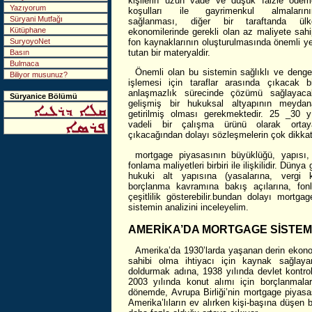
kişilerin uzun vade ve düşük faizle ödem
Yazıyorum
koşulları ile gayrimenkul almalarını
Süryani Mutfağı
sağlanması, diğer bir taraftanda ülk
Kütüphane
ekonomilerinde gerekli olan az maliyete sahi
fon kaynaklarının oluşturulmasında önemli ye
SuryoyoNet
tutan bir materyaldir.
Basın
Bulmaca
Önemli olan bu sistemin sağlıklı ve dengel
Biliyor musunuz?
işlemesi için taraflar arasında çıkacak bi
anlaşmazlık sürecinde çözümü sağlayaca
Süryanice Bölümü
gelişmiş bir hukuksal altyapının meydan
getirilmiş olması gerekmektedir. 25 _30 yı
vadeli bir çalışma ürünü olarak ortay
çıkacağından dolayı sözleşmelerin çok dikkatli
mortgage piyasasının büyüklüğü, yapısı, ür
fonlama maliyetleri birbiri ile ilişkilidir. Dü
hukuki alt yapısına (yasalarına, vergi kan
borçlanma kavramına bakış açılarına, fonla
çeşitlilik gösterebilir.bundan dolayı mort
sistemin analizini inceleyelim.
AMERİKA’DA MORTGAGE SİSTEM
Amerika’da 1930’larda yaşanan derin ekono
sahibi olma ihtiyacı için kaynak sağlay
doldurmak adına, 1938 yılında devlet kontr
2003 yılında konut alımı için borçlanmalar
dönemde, Avrupa Birliği’nin mortgage piyasa
Amerika’lıların ev alırken kişi-başına düşen 