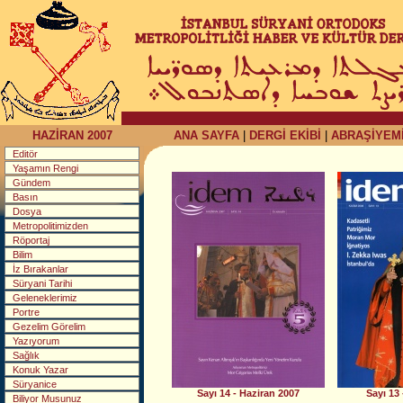
HAZİRAN 2007
ANA SAYFA
|
DERGİ EKİBİ
|
ABRAŞİYEM
Editör
Yaşamın Rengi
Gündem
Basın
Dosya
Metropolitimizden
Röportaj
Bilim
İz Bırakanlar
Süryani Tarihi
Geleneklerimiz
Portre
Gezelim Görelim
Yazıyorum
Sağlık
Konuk Yazar
Süryanice
Sayı 14 - Haziran 2007
Sayı 13
Biliyor Musunuz