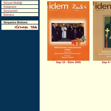
Süryani Mutfağı
Kütüphane
Suryoyonet
Bulmaca
Süryanice Bölümü
Sayı 10 - Ekim 2005
Sayı 9 